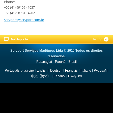
Phones
+55 (41) 99109 - 1037
+55 (41) 98781 - 4202
servport
@servpor
t.com.br
Desktop site
To Top
Servport Serviços Marítimos Ltda © 2015 Todos os direitos
reservados.
Paranaguá - Paraná - Brasil
Português brasileiro
|
English
|
Deutsch
|
Français
|
Italiano
|
Русский
|
中文（简体）
|
Español
|
Ελληνικά