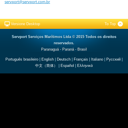
servport
@servpor
t.com.br
Versione Desktop
To Top
Servport Serviços Marítimos Ltda © 2015 Todos os direitos
reservados.
Paranaguá - Paraná - Brasil
Português brasileiro
|
English
|
Deutsch
|
Français
|
Italiano
|
Русский
|
中文（简体）
|
Español
|
Ελληνικά