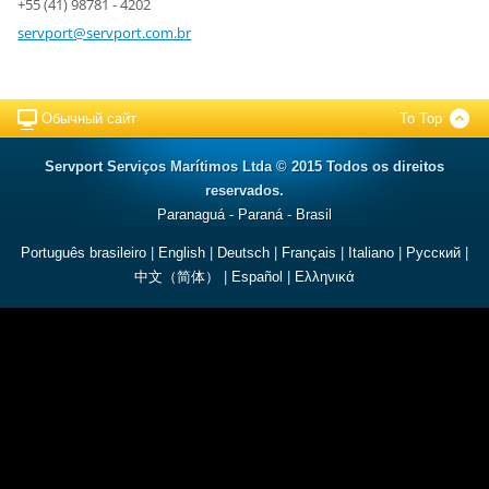
+55 (41) 98781 - 4202
servport
@servpor
t.com.br
Обычный сайт
To Top
Servport Serviços Marítimos Ltda © 2015 Todos os direitos
reservados.
Paranaguá - Paraná - Brasil
Português brasileiro
|
English
|
Deutsch
|
Français
|
Italiano
|
Русский
|
中文（简体）
|
Español
|
Ελληνικά